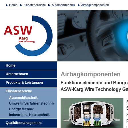
Home
Einsatzbereiche
Automobiltechnik
Airbagkomponenten
Home
Airbagkomponenten
Unternehmen
Funktionselemente und Baugr
Produkte & Leistungen
ASW-Karg Wire Technology Gmb
Einsatzbereiche
Automobiltechnik
Umwelt-/ Verfahrenstechnik
Energietechnik
Industrie- u. Haustechnik
Qualitätsmanagement