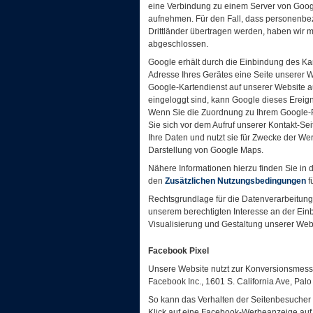
eine Verbindung zu einem Server von Googl
aufnehmen. Für den Fall, dass personenbe
Drittländer übertragen werden, haben wir 
abgeschlossen.
Google erhält durch die Einbindung des Kar
Adresse Ihres Gerätes eine Seite unserer 
Google-Kartendienst auf unserer Website au
eingeloggt sind, kann Google dieses Ereign
Wenn Sie die Zuordnung zu Ihrem Google-Pro
Sie sich vor dem Aufruf unserer Kontakt-Se
Ihre Daten und nutzt sie für Zwecke der We
Darstellung von Google Maps.
Nähere Informationen hierzu finden Sie in 
den
Zusätzlichen Nutzungsbedingungen
f
Rechtsgrundlage für die Datenverarbeitung is
unserem berechtigten Interesse an der Ein
Visualisierung und Gestaltung unserer Web
Facebook Pixel
Unsere Website nutzt zur Konversionsmess
Facebook Inc., 1601 S. California Ave, Pal
So kann das Verhalten der Seitenbesucher
Klick auf eine Facebook-Werbeanzeige auf d