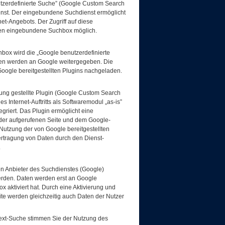
tzerdefinierte Suche” (Google Custom Search
nst. Der eingebundene Suchdienst ermöglicht
net-Angebots. Der Zugriff auf diese
iten eingebundene Suchbox möglich.
hbox wird die „Google benutzerdefinierte
ten werden an Google weitergegeben. Die
oogle bereitgestellten Plugins nachgeladen.
ung gestellte Plugin (Google Custom Search
 Internet-Auftritts als Softwaremodul „as-is”
egriert. Das Plugin ermöglicht eine
der aufgerufenen Seite und dem Google-
 Nutzung der von Google bereitgestellten
rtragung von Daten durch den Dienst-
.
n Anbieter des Suchdienstes (Google)
rden. Daten werden erst an Google
 aktiviert hat. Durch eine Aktivierung und
te werden gleichzeitig auch Daten der Nutzer
ltext-Suche stimmen Sie der Nutzung des