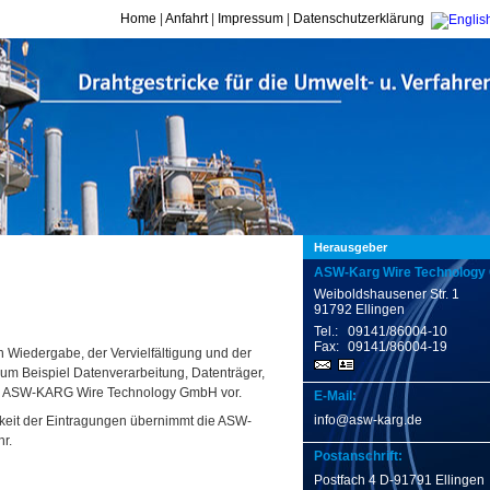
Home
|
Anfahrt
|
Impressum
|
Datenschutzerklärung
Herausgeber
ASW-Karg Wire Technolog
Weiboldshausener Str. 1
91792 Ellingen
Tel.:
09141/86004-10
Fax:
09141/86004-19
 Wiedergabe, der Vervielfältigung und der
zum Beispiel Datenverarbeitung, Datenträger,
 die ASW-KARG Wire Technology GmbH vor.
E-Mail:
info@asw-karg.de
igkeit der Eintragungen übernimmt die ASW-
r.
Postanschrift:
Postfach 4 D-91791 Ellingen