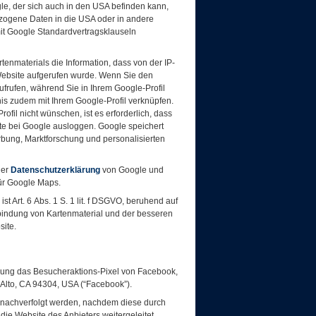
e, der sich auch in den USA befinden kann,
zogene Daten in die USA oder in andere
mit Google Standardvertragsklauseln
tenmaterials die Information, dass von der IP-
Website aufgerufen wurde. Wenn Sie den
frufen, während Sie in Ihrem Google-Profil
is zudem mit Ihrem Google-Profil verknüpfen.
fil nicht wünschen, ist es erforderlich, dass
ite bei Google ausloggen. Google speichert
rbung, Marktforschung und personalisierten
der
Datenschutzerklärung
von Google und
ür Google Maps.
t Art. 6 Abs. 1 S. 1 lit. f DSGVO, beruhend auf
bindung von Kartenmaterial und der besseren
site.
ung das Besucheraktions-Pixel von Facebook,
o Alto, CA 94304, USA (“Facebook”).
 nachverfolgt werden, nachdem diese durch
ie Website des Anbieters weitergeleitet