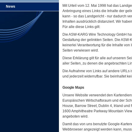
Mit Urteil vom 12. Mai 1998 hat das Landg
News
Anbringung eines Links die Inhalte der geli
kann - so das Landgericht - nur dadurch ve
Inhalten ausdrücklich distanziert. Wir haben
Für alle diese Links gilt:
Die ASW-KARG Wire Technology GmbH hat ke
Gestaltung der gelinkten Seiten. Die AS
keinerlei Verantwortung für die Inhalte von
Seiten verwiesen wird.
Diese Erklärung gilt für alle auf unseren Se
aller Seiten, zu denen die angebrachten Li
Die Aufnahme von Links auf andere URLs ist
und jederzeit widerrufbar. Sie beinhaltet k
Google Maps
Unsere Website verwendet den Kartendiens
Europäischen Wirtschaftsraum und der Sch
House, Barrow Street, Dublin 4, Irland und 
1600 Amphitheatre Parkway Mountain Vie
angeboten wird.
Damit das von uns benutzte Google-Karten
Webbrowser angezeigt werden kann, muss 