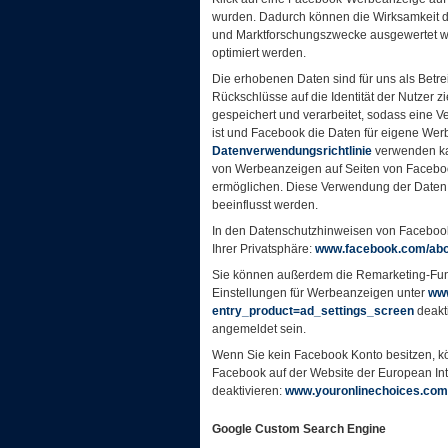
wurden. Dadurch können die Wirksamkeit d
und Marktforschungszwecke ausgewertet
optimiert werden.
Die erhobenen Daten sind für uns als Betr
Rückschlüsse auf die Identität der Nutzer
gespeichert und verarbeitet, sodass eine V
ist und Facebook die Daten für eigene We
Datenverwendungsrichtlinie
verwenden ka
von Werbeanzeigen auf Seiten von Facebo
ermöglichen. Diese Verwendung der Daten k
beeinflusst werden.
In den Datenschutzhinweisen von Facebook
Ihrer Privatsphäre:
www.facebook.com/abou
Sie können außerdem die Remarketing-Fun
Einstellungen für Werbeanzeigen unter
www
entry_product=ad_settings_screen
deakt
angemeldet sein.
Wenn Sie kein Facebook Konto besitzen, 
Facebook auf der Website der European Inter
deaktivieren:
www.youronlinechoices.com
Google Custom Search Engine