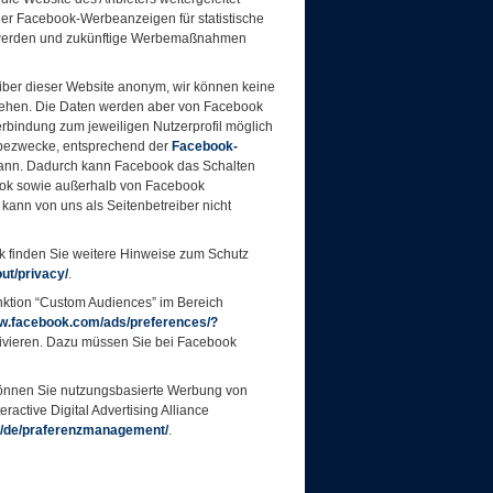
er Facebook-Werbeanzeigen für statistische
 werden und zukünftige Werbemaßnahmen
eiber dieser Website anonym, wir können keine
 ziehen. Die Daten werden aber von Facebook
erbindung zum jeweiligen Nutzerprofil möglich
rbezwecke, entsprechend der
Facebook-
nn. Dadurch kann Facebook das Schalten
ok sowie außerhalb von Facebook
ann von uns als Seitenbetreiber nicht
 finden Sie weitere Hinweise zum Schutz
t/privacy/
.
ktion “Custom Audiences” im Bereich
.facebook.com/ads/preferences/?
ivieren. Dazu müssen Sie bei Facebook
können Sie nutzungsbasierte Werbung von
active Digital Advertising Alliance
/de/praferenzmanagement/
.