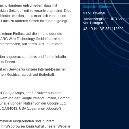
ericht Hamburg entschieden, dass mit
Geschäftsführer:
nkten Seite ggf. mit zu verantworten sind. Dies
Markus Weber
rhindert werden, dass man sich von diesen
Handelsregister: HRB Ansba
 Links zu anderen Seiten im Internet gelegt.
Sitz: Ellingen
USt-ID-Nr: DE 354412500
inen Einfluss auf die Inhalte oder die
W-KARG Wire Technology GmbH übernimmt
 Internetseiten, auf deren URL in unseren
iten angebrachten Links und für die Inhalte
nks führen.
 ein Service für unsere Internet-Besucher
einen Rechtsanspruch auf Beibehalt.
t Google Maps, der für Nutzer aus dem
weiz von der Google Ireland Limited, Gordon
für alle übrigen Nutzer von der Google LLC
w, CA 94043, USA (zusammen „Google“)
material eingebunden und in Ihrem
Ihr Webbrowser beim Aufruf unserer Website