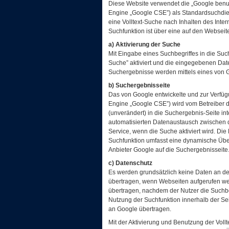
Diese Website verwendet die „Google benu
Engine „Google CSE”) als Standardsuchdie
eine Volltext-Suche nach Inhalten des Inter
Suchfunktion ist über eine auf den Webse
a) Aktivierung der Suche
Mit Eingabe eines Suchbegriffes in die Suc
Suche” aktiviert und die eingegebenen Da
Suchergebnisse werden mittels eines von G
b) Suchergebnisseite
Das von Google entwickelte und zur Verfüg
Engine „Google CSE”) wird vom Betreiber des
(unverändert) in die Suchergebnis-Seite int
automatisierten Datenaustausch zwischen 
Service, wenn die Suche aktiviert wird. Die
Suchfunktion umfasst eine dynamische Übe
Anbieter Google auf die Suchergebnisseite
c) Datenschutz
Es werden grundsätzlich keine Daten an de
übertragen, wenn Webseiten aufgerufen we
übertragen, nachdem der Nutzer die Suchbox
Nutzung der Suchfunktion innerhalb der Sei
an Google übertragen.
Mit der Aktivierung und Benutzung der Vol